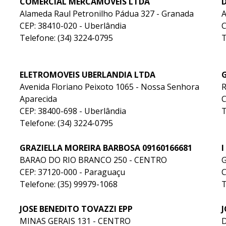
COMERCIAL MERCAMOVEIS LTDA
Alameda Raul Petronilho Pádua 327 - Granada
A
CEP: 38410-020 - Uberlândia
C
Telefone: (34) 3224-0795
T
ELETROMOVEIS UBERLANDIA LTDA
Avenida Floriano Peixoto 1065 - Nossa Senhora
R
Aparecida
C
CEP: 38400-698 - Uberlândia
T
Telefone: (34) 3224-0795
GRAZIELLA MOREIRA BARBOSA 09160166681
I
BARAO DO RIO BRANCO 250 - CENTRO
G
CEP: 37120-000 - Paraguaçu
C
Telefone: (35) 99979-1068
T
JOSE BENEDITO TOVAZZI EPP
J
MINAS GERAIS 131 - CENTRO