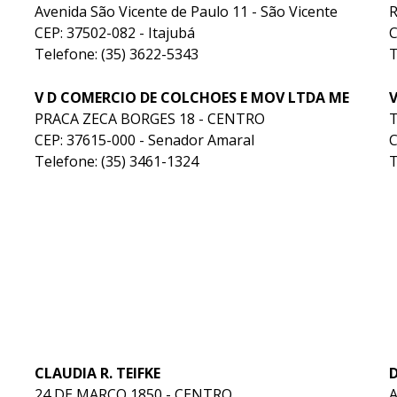
Avenida São Vicente de Paulo 11 - São Vicente
CEP: 37502-082 - Itajubá
C
Telefone: (35) 3622-5343
T
V D COMERCIO DE COLCHOES E MOV LTDA ME
PRACA ZECA BORGES 18 - CENTRO
T
CEP: 37615-000 - Senador Amaral
C
Telefone: (35) 3461-1324
T
CLAUDIA R. TEIFKE
D
24 DE MARCO 1850 - CENTRO
A