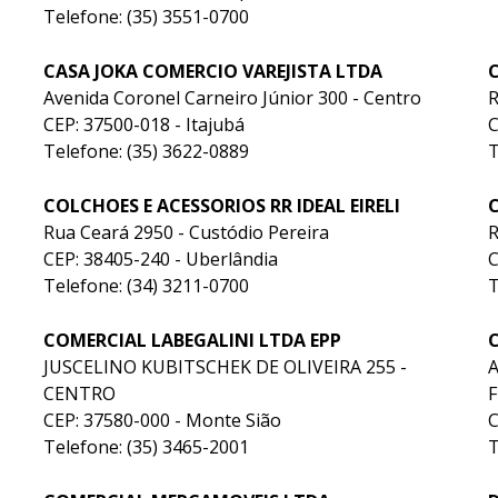
Telefone: (35) 3551-0700
CASA JOKA COMERCIO VAREJISTA LTDA
Avenida Coronel Carneiro Júnior 300 - Centro
R
CEP: 37500-018 - Itajubá
C
Telefone: (35) 3622-0889
T
COLCHOES E ACESSORIOS RR IDEAL EIRELI
Rua Ceará 2950 - Custódio Pereira
CEP: 38405-240 - Uberlândia
C
Telefone: (34) 3211-0700
T
COMERCIAL LABEGALINI LTDA EPP
JUSCELINO KUBITSCHEK DE OLIVEIRA 255 -
A
CENTRO
F
CEP: 37580-000 - Monte Sião
C
Telefone: (35) 3465-2001
T