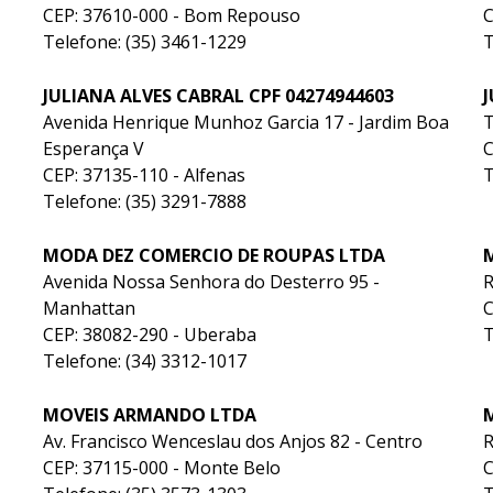
CEP: 37610-000 - Bom Repouso
C
Telefone: (35) 3461-1229
T
JULIANA ALVES CABRAL CPF 04274944603
Avenida Henrique Munhoz Garcia 17 - Jardim Boa
Esperança V
C
CEP: 37135-110 - Alfenas
T
Telefone: (35) 3291-7888
MODA DEZ COMERCIO DE ROUPAS LTDA
Avenida Nossa Senhora do Desterro 95 -
R
Manhattan
C
CEP: 38082-290 - Uberaba
T
Telefone: (34) 3312-1017
MOVEIS ARMANDO LTDA
Av. Francisco Wenceslau dos Anjos 82 - Centro
CEP: 37115-000 - Monte Belo
C