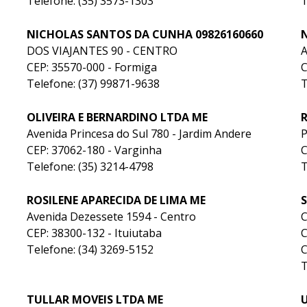
Telefone: (35) 3573-1303
T
NICHOLAS SANTOS DA CUNHA 09826160660
DOS VIAJANTES 90 - CENTRO
A
CEP: 35570-000 - Formiga
C
Telefone: (37) 99871-9638
T
OLIVEIRA E BERNARDINO LTDA ME
Avenida Princesa do Sul 780 - Jardim Andere
CEP: 37062-180 - Varginha
C
Telefone: (35) 3214-4798
T
ROSILENE APARECIDA DE LIMA ME
S
Avenida Dezessete 1594 - Centro
C
CEP: 38300-132 - Ituiutaba
Telefone: (34) 3269-5152
C
T
TULLAR MOVEIS LTDA ME
U